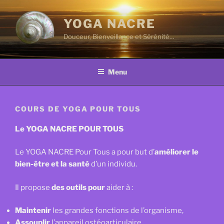
Aller
au
YOGA NACRE
contenu
Douceur, Bienveillance et Sérénité…
principal
Menu
COURS DE YOGA POUR TOUS
Le YOGA NACRE POUR TOUS
Le YOGA NACRE Pour Tous a pour but d’
améliorer le
bien-être et la santé
d’un individu.
Il propose
des outils pour
aider à :
Maintenir
les grandes fonctions de l’organisme,
Assouplir
l’appareil ostéoarticulaire.